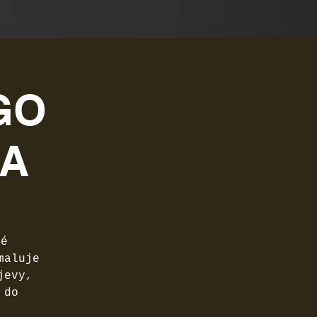
GO
HA
mé
maluje
jevy,
 do