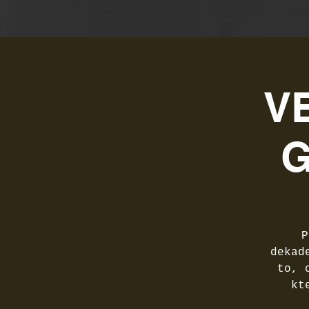
V
G
P
dekad
to, 
kt