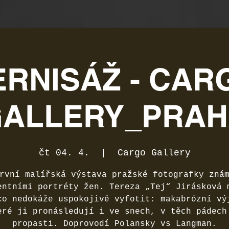
ERNISÁŽ - CAR
ALLERY_PRA
čt 04. 4.
  |  
Cargo Gallery
rvní malířská výstava pražské fotografky zná
entními portréty žen. Tereza „Tej“ Jirásková 
co nedokáže uspokojivě vyfotit: makabrózní vý
eré ji pronásledují i ve snech, v těch pádech
propasti. Doprovodí Polansky vs Langman.